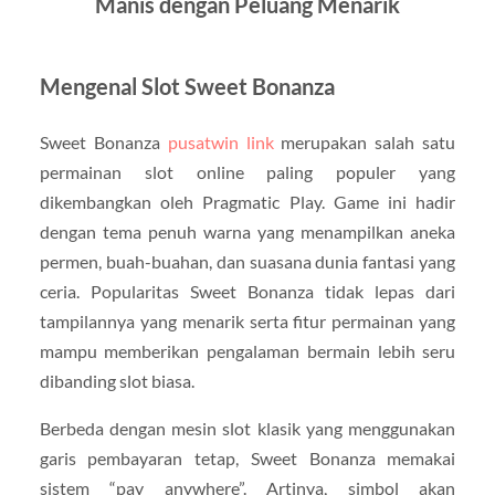
Manis dengan Peluang Menarik
Mengenal Slot Sweet Bonanza
Sweet Bonanza
pusatwin link
merupakan salah satu
permainan slot online paling populer yang
dikembangkan oleh
Pragmatic Play
. Game ini hadir
dengan tema penuh warna yang menampilkan aneka
permen, buah-buahan, dan suasana dunia fantasi yang
ceria. Popularitas Sweet Bonanza tidak lepas dari
tampilannya yang menarik serta fitur permainan yang
mampu memberikan pengalaman bermain lebih seru
dibanding slot biasa.
Berbeda dengan mesin slot klasik yang menggunakan
garis pembayaran tetap, Sweet Bonanza memakai
sistem “pay anywhere”. Artinya, simbol akan