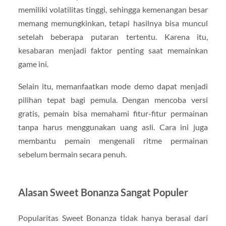
memiliki volatilitas tinggi, sehingga kemenangan besar
memang memungkinkan, tetapi hasilnya bisa muncul
setelah beberapa putaran tertentu. Karena itu,
kesabaran menjadi faktor penting saat memainkan
game ini.
Selain itu, memanfaatkan mode demo dapat menjadi
pilihan tepat bagi pemula. Dengan mencoba versi
gratis, pemain bisa memahami fitur-fitur permainan
tanpa harus menggunakan uang asli. Cara ini juga
membantu pemain mengenali ritme permainan
sebelum bermain secara penuh.
Alasan Sweet Bonanza Sangat Populer
Popularitas Sweet Bonanza tidak hanya berasal dari