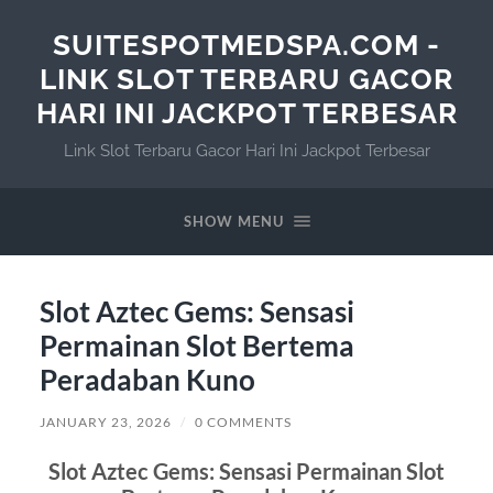
SUITESPOTMEDSPA.COM -
LINK SLOT TERBARU GACOR
HARI INI JACKPOT TERBESAR
Link Slot Terbaru Gacor Hari Ini Jackpot Terbesar
SHOW MENU
Slot Aztec Gems: Sensasi
Permainan Slot Bertema
Peradaban Kuno
JANUARY 23, 2026
/
0 COMMENTS
Slot Aztec Gems: Sensasi Permainan Slot