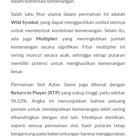
dalam kombinasi kemenangan.
Salah satu fitur utama dalam permainan ini adalah
Wild Symbol
, yang dapat menggantikan simbol lainnya
untuk membentuk kombinasi kemenangan. Selain itu,
ada juga
Multiplier
yang meningkatkan jumlah
kemenangan secara signifikan. Fitur multiplier ini
sering muncul secara acak, sehingga setiap putaran
memiliki potensi untuk menghasilkan kemenangan
besar.
Permainan Slot Aztec Gems juga dikenal dengan
Return to Player (RTP)
yang cukup tinggi, yaitu sekitar
96,52%. Angka ini menunjukkan bahwa peluang
pemain untuk mendapatkan kemenangan lebih sering
dibandingkan dengan slot lain. Meskipun demikian,
seperti semua permainan slot, hasil putaran tetap
bergantung pada keberuntungan karena menggunakan