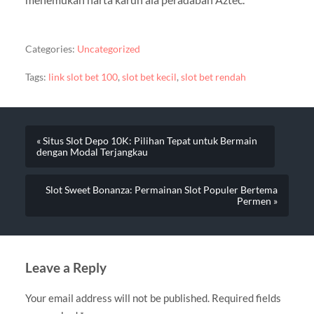
Categories:
Uncategorized
Tags:
link slot bet 100
,
slot bet kecil
,
slot bet rendah
« Situs Slot Depo 10K: Pilihan Tepat untuk Bermain
dengan Modal Terjangkau
Slot Sweet Bonanza: Permainan Slot Populer Bertema
Permen »
Leave a Reply
Your email address will not be published.
Required fields