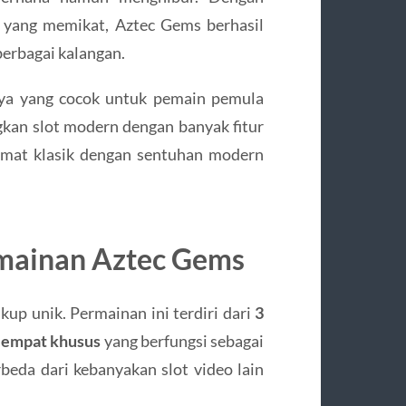
a yang memikat, Aztec Gems berhasil
berbagai kalangan.
nya yang cocok untuk pemain pemula
an slot modern dengan banyak fitur
rmat klasik dengan sentuhan modern
mainan Aztec Gems
up unik. Permainan ini terdiri dari
3
eempat khusus
yang berfungsi sebagai
beda dari kebanyakan slot video lain