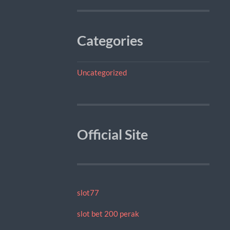
Categories
Uncategorized
Official Site
slot77
slot bet 200 perak