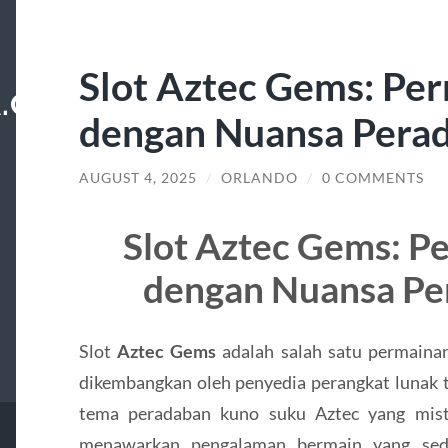
Slot Aztec Gems: Per
A.COM
dengan Nuansa Pera
AUGUST 4, 2025
/
ORLANDO
/
0 COMMENTS
Slot Aztec Gems: P
dengan Nuansa Pe
Slot
Aztec Gems
adalah salah satu permaina
dikembangkan oleh penyedia perangkat lunak
tema peradaban kuno suku Aztec yang miste
menawarkan pengalaman bermain yang sed