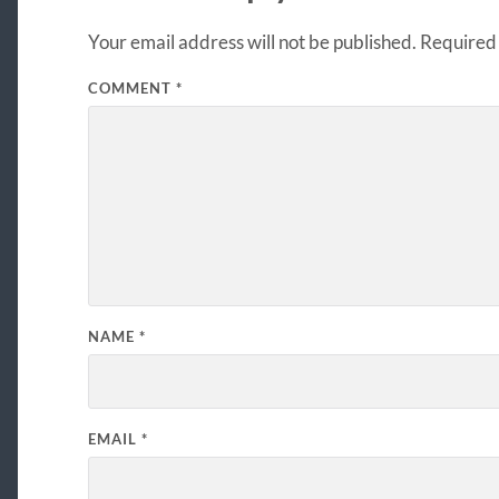
Your email address will not be published.
Required 
COMMENT
*
NAME
*
EMAIL
*