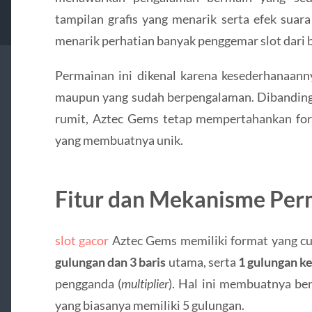
tampilan grafis yang menarik serta efek suar
menarik perhatian banyak penggemar slot dari 
Permainan ini dikenal karena kesederhanaan
maupun yang sudah berpengalaman. Dibandingk
rumit, Aztec Gems tetap mempertahankan fo
yang membuatnya unik.
Fitur dan Mekanisme Per
slot gacor
Aztec Gems memiliki format yang cuk
gulungan dan 3 baris
utama, serta
1 gulungan k
pengganda (
multiplier
). Hal ini membuatnya ber
yang biasanya memiliki 5 gulungan.