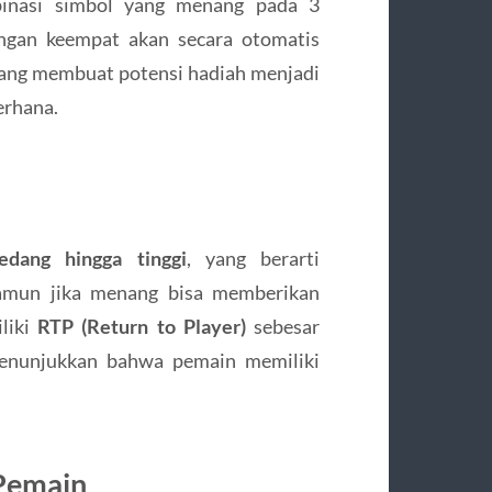
binasi simbol yang menang pada 3
ungan keempat akan secara otomatis
yang membuat potensi hadiah menjadi
erhana.
sedang hingga tinggi
, yang berarti
namun jika menang bisa memberikan
iliki
RTP (Return to Player)
sebesar
menunjukkan bahwa pemain memiliki
Pemain