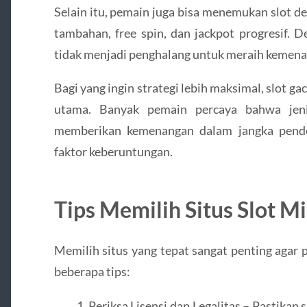
Selain itu, pemain juga bisa menemukan slot 
tambahan, free spin, dan jackpot progresif. De
tidak menjadi penghalang untuk meraih kemena
Bagi yang ingin strategi lebih maksimal, slot ga
utama. Banyak pemain percaya bahwa jenis
memberikan kemenangan dalam jangka pend
faktor keberuntungan.
Tips Memilih Situs Slot M
Memilih situs yang tepat sangat penting agar
beberapa tips:
Periksa Lisensi dan Legalitas – Pastikan 