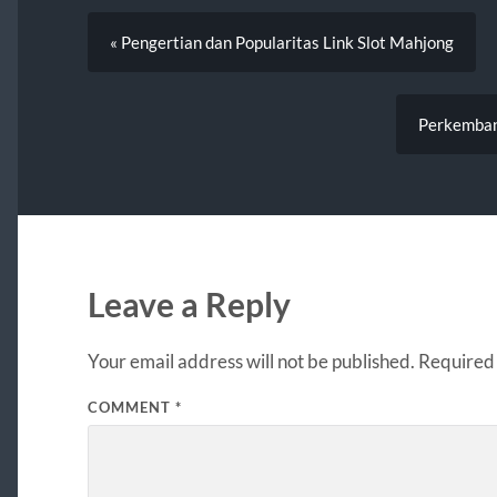
« Pengertian dan Popularitas Link Slot Mahjong
Perkembang
Leave a Reply
Your email address will not be published.
Required 
COMMENT
*