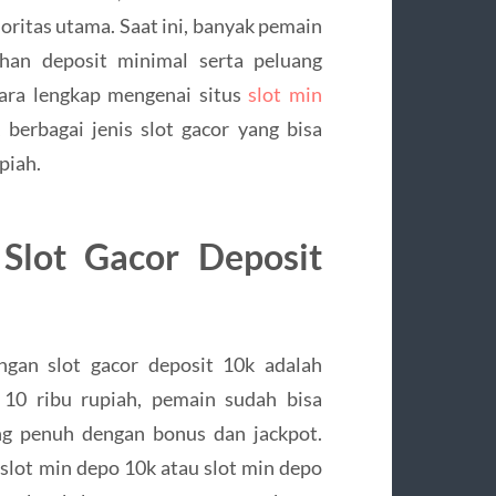
oritas utama. Saat ini, banyak pemain
an deposit minimal serta peluang
cara lengkap mengenai situs
slot min
berbagai jenis slot gacor yang bisa
piah.
Slot Gacor Deposit
ngan slot gacor deposit 10k adalah
10 ribu rupiah, pemain sudah bisa
ng penuh dengan bonus dan jackpot.
 slot min depo 10k atau slot min depo