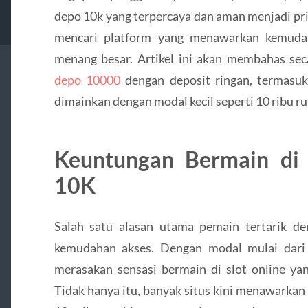
depo 10k yang terpercaya dan aman menjadi pri
mencari platform yang menawarkan kemudah
menang besar. Artikel ini akan membahas se
depo 10000
dengan deposit ringan, termasuk 
dimainkan dengan modal kecil seperti 10 ribu ru
Keuntungan Bermain di 
10K
Salah satu alasan utama pemain tertarik de
kemudahan akses. Dengan modal mulai dari 
merasakan sensasi bermain di slot online ya
Tidak hanya itu, banyak situs kini menawarkan