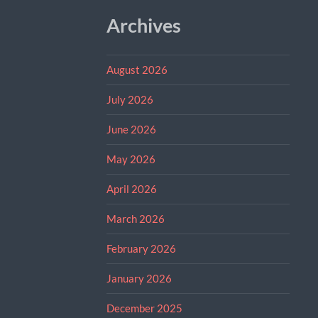
Archives
August 2026
July 2026
June 2026
May 2026
April 2026
March 2026
February 2026
January 2026
December 2025