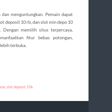
ah dan menguntungkan. Pemain dapat
ot deposit 10 rb, dan slot min depo 10
. Dengan memilih situs terpercaya,
manfaatkan fitur bebas potongan,
ebih terbuka.
ana
,
slot deposit 10k