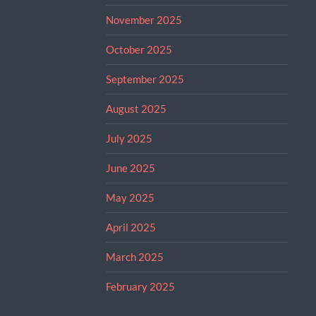
November 2025
October 2025
September 2025
August 2025
July 2025
June 2025
May 2025
April 2025
March 2025
February 2025