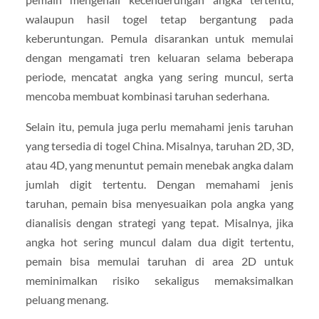
walaupun hasil togel tetap bergantung pada
keberuntungan. Pemula disarankan untuk memulai
dengan mengamati tren keluaran selama beberapa
periode, mencatat angka yang sering muncul, serta
mencoba membuat kombinasi taruhan sederhana.
Selain itu, pemula juga perlu memahami jenis taruhan
yang tersedia di togel China. Misalnya, taruhan 2D, 3D,
atau 4D, yang menuntut pemain menebak angka dalam
jumlah digit tertentu. Dengan memahami jenis
taruhan, pemain bisa menyesuaikan pola angka yang
dianalisis dengan strategi yang tepat. Misalnya, jika
angka hot sering muncul dalam dua digit tertentu,
pemain bisa memulai taruhan di area 2D untuk
meminimalkan risiko sekaligus memaksimalkan
peluang menang.