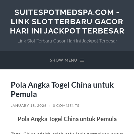
SUITESPOTMEDSPA.COM -
LINK SLOT TERBARU GACOR
HARI INI JACKPOT TERBESAR
Link Slot Terbaru Gacor Hari Ini Jackpot Terbesar
SHOW MENU
Pola Angka Togel China untuk
Pemula
JANUARY 18, 2026
/
0 COMMENTS
Pola Angka Togel China untuk Pemula
Togel China adalah salah satu jenis permainan angka