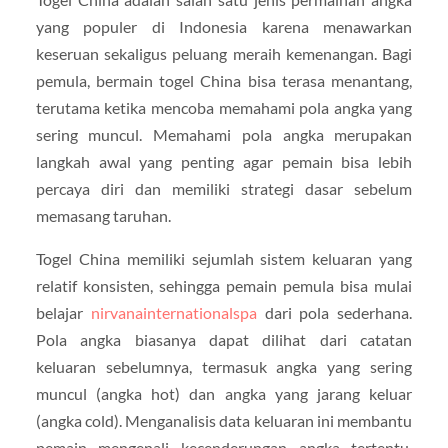
yang populer di Indonesia karena menawarkan
keseruan sekaligus peluang meraih kemenangan. Bagi
pemula, bermain togel China bisa terasa menantang,
terutama ketika mencoba memahami pola angka yang
sering muncul. Memahami pola angka merupakan
langkah awal yang penting agar pemain bisa lebih
percaya diri dan memiliki strategi dasar sebelum
memasang taruhan.
Togel China memiliki sejumlah sistem keluaran yang
relatif konsisten, sehingga pemain pemula bisa mulai
belajar
nirvanainternationalspa
dari pola sederhana.
Pola angka biasanya dapat dilihat dari catatan
keluaran sebelumnya, termasuk angka yang sering
muncul (angka hot) dan angka yang jarang keluar
(angka cold). Menganalisis data keluaran ini membantu
pemain mengenali kecenderungan angka tertentu,