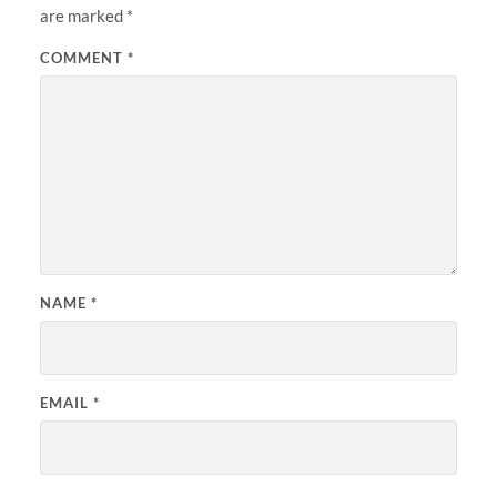
are marked
*
COMMENT
*
NAME
*
EMAIL
*