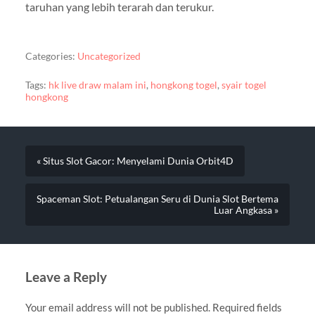
taruhan yang lebih terarah dan terukur.
Categories:
Uncategorized
Tags:
hk live draw malam ini
,
hongkong togel
,
syair togel
hongkong
« Situs Slot Gacor: Menyelami Dunia Orbit4D
Spaceman Slot: Petualangan Seru di Dunia Slot Bertema
Luar Angkasa »
Leave a Reply
Your email address will not be published.
Required fields