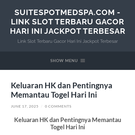
SUITESPOTMEDSPA.COM -
LINK SLOT TERBARU GACOR
HARI INI JACKPOT TERBESAR
Link Slot Terbaru Gacor Hari Ini Jackpot Terbesar
SHOW MENU
Keluaran HK dan Pentingnya
Memantau Togel Hari Ini
JUNE 17, 2025
/
0 COMMENTS
Keluaran HK dan Pentingnya Memantau
Togel Hari Ini