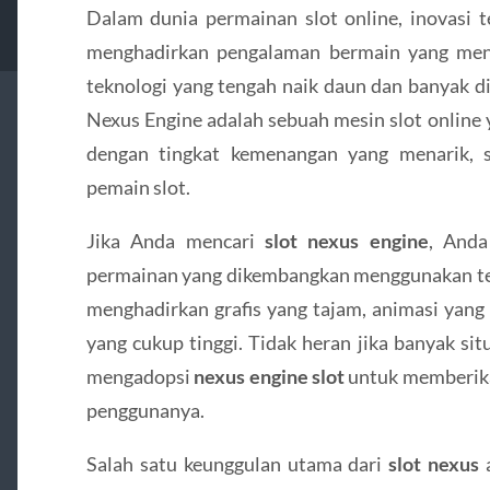
Dalam dunia permainan slot online, inovasi 
menghadirkan pengalaman bermain yang men
teknologi yang tengah naik daun dan banyak 
Nexus Engine adalah sebuah mesin slot online
dengan tingkat kemenangan yang menarik, s
pemain slot.
Jika Anda mencari
slot nexus engine
, And
permainan yang dikembangkan menggunakan tek
menghadirkan grafis yang tajam, animasi yang
yang cukup tinggi. Tidak heran jika banyak sit
mengadopsi
nexus engine slot
untuk memberika
penggunanya.
Salah satu keunggulan utama dari
slot nexus
a