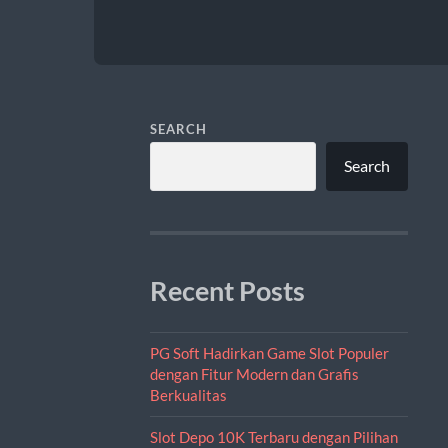
SEARCH
Search
Recent Posts
PG Soft Hadirkan Game Slot Populer
dengan Fitur Modern dan Grafis
Berkualitas
Slot Depo 10K Terbaru dengan Pilihan