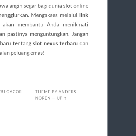
a angin segar bagi dunia slot online
enggiurkan. Mengakses melalui
link
a akan membantu Anda menikmati
dan pastinya menguntungkan. Jangan
rbaru tentang
slot nexus terbaru
dan
galan peluang emas!
ARU GACOR
THEME BY
ANDERS
NORÉN
—
UP ↑