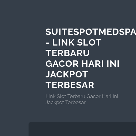
SUITESPOTMEDSP
- LINK SLOT
TERBARU
GACOR HARI INI
JACKPOT
TERBESAR
Link Slot Terbaru Gacor Hari Ini
Jackpot Terbesar