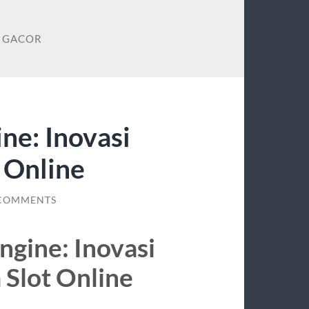
S GACOR
ne: Inovasi
 Online
 COMMENTS
gine: Inovasi
 Slot Online