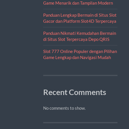
Game Menarik dan Tampilan Modern
Panduan Lengkap Bermain di Situs Slot
Gacor dan Platform Slot4D Terpercaya
Panduan Nikmati Kemudahan Bermain
di Situs Slot Terpercaya Depo QRIS
Slot 777 Online Populer dengan Pilihan
Game Lengkap dan Navigasi Mudah
Recent Comments
No comments to show.