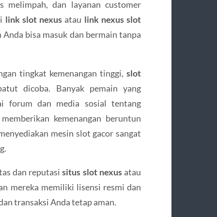
s melimpah, dan layanan customer
ui
link slot nexus
atau
link nexus slot
n Anda bisa masuk dan bermain tanpa
ngan tingkat kemenangan tinggi,
slot
patut dicoba. Banyak pemain yang
i forum dan media sosial tentang
emberikan kemenangan beruntun
 menyediakan mesin slot gacor sangat
g.
itas dan reputasi
situs slot nexus
atau
n mereka memiliki lisensi resmi dan
dan transaksi Anda tetap aman.