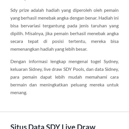
Sdy prize adalah hadiah yang diperoleh oleh pemain
yang berhasil menebak angka dengan benar. Hadiah ini
bisa bervariasi tergantung pada jenis taruhan yang
dipilih. Misalnya, jika pemain berhasil menebak angka
secara tepat di posisi tertentu, mereka bisa
memenangkan hadiah yang lebih besar.
Dengan informasi lengkap mengenai togel Sydney,
keluaran Sidney, live draw SDY Pools, dan data Sidney,
para pemain dapat lebih mudah memahami cara
bermain dan meningkatkan peluang mereka untuk
menang.
Situs Data SDY Live Draw