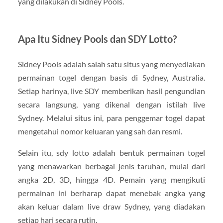
yang dilakukan di Sidney Pools.
Apa Itu Sidney Pools dan SDY Lotto?
Sidney Pools adalah salah satu situs yang menyediakan
permainan togel dengan basis di Sydney, Australia.
Setiap harinya, live SDY memberikan hasil pengundian
secara langsung, yang dikenal dengan istilah live
Sydney. Melalui situs ini, para penggemar togel dapat
mengetahui nomor keluaran yang sah dan resmi.
Selain itu, sdy lotto adalah bentuk permainan togel
yang menawarkan berbagai jenis taruhan, mulai dari
angka 2D, 3D, hingga 4D. Pemain yang mengikuti
permainan ini berharap dapat menebak angka yang
akan keluar dalam live draw Sydney, yang diadakan
setiap hari secara rutin.